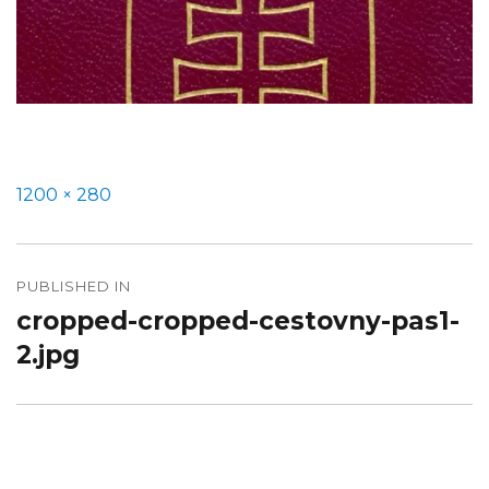
Full
1200 × 280
size
Navigácia
v
PUBLISHED IN
cropped-cropped-cestovny-pas1-
článku
2.jpg