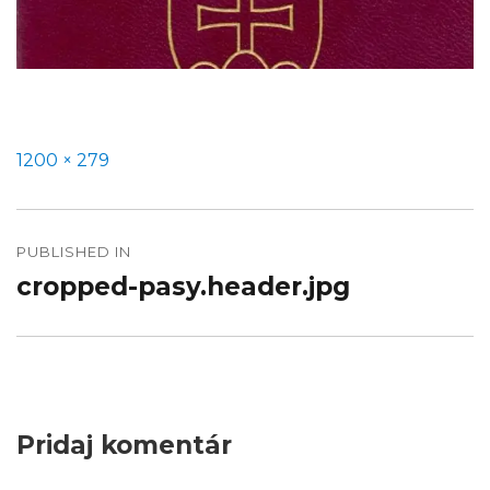
Full
1200 × 279
size
Navigácia
v
PUBLISHED IN
cropped-pasy.header.jpg
článku
Pridaj komentár