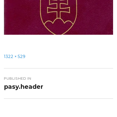
Full
1322 × 529
size
Navigácia
v
PUBLISHED IN
pasy.header
článku